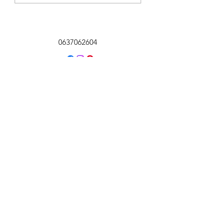
0637062604
©2020 par L'atelier de Carol. Créé avec
Wix.com